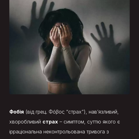
Фобія
(від грец. Φόβος “страх”), нав’язливий,
хворобливий
страх
– симптом, суттю якого є
ірраціональна неконтрольована тривога з