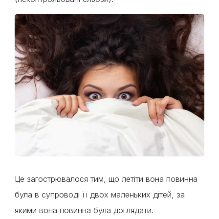
Це загострювалося тим, що летіти вона повинна
була в супроводі її двох маленьких дітей, за
якими вона повинна була доглядати.