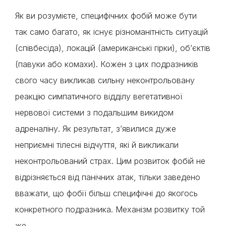
Як ви розумієте, специфічних фобій може бути
так само багато, як існує різноманітність ситуацій
(співбесіда), локацій (американські гірки), об’єктів
(павуки або комахи). Кожен з цих подразників
свого часу викликав сильну неконтрольовану
реакцію симпатичного відділу вегетативної
нервової системи з подальшим викидом
адреналіну. Як результат, з’явилися дуже
неприємні тілесні відчуття, які й викликали
неконтрольований страх. Цим розвиток фобій не
відрізняється від панічних атак, тільки заведено
вважати, що фобії більш специфічні до якогось
конкретного подразника. Механізм розвитку той
же.