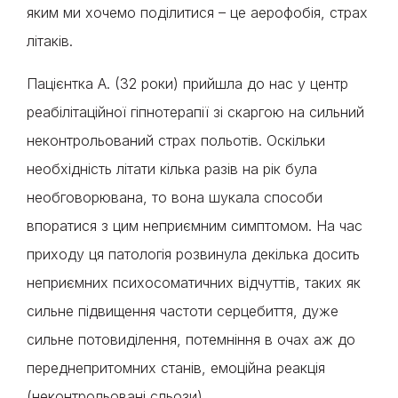
яким ми хочемо поділитися – це аерофобія, страх
літаків.
Пацієнтка А. (32 роки) прийшла до нас у центр
реабілітаційної гіпнотерапії зі скаргою на сильний
неконтрольований страх польотів. Оскільки
необхідність літати кілька разів на рік була
необговорювана, то вона шукала способи
впоратися з цим неприємним симптомом. На час
приходу ця патологія розвинула декілька досить
неприємних психосоматичних відчуттів, таких як
сильне підвищення частоти серцебиття, дуже
сильне потовиділення, потемніння в очах аж до
переднепритомних станів, емоційна реакція
(неконтрольовані сльози).