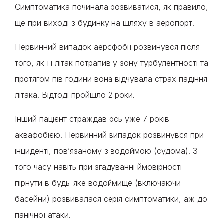
Симптоматика починала розвиватися, як правило,
ще при виході з будинку на шляху в аеропорт.
Первинний випадок аерофобії розвинувся після
того, як її літак потрапив у зону турбулентності та
протягом пів години вона відчувала страх падіння
літака. Відтоді пройшло 2 роки.
Інший пацієнт страждав ось уже 7 років
аквафобією. Первинний випадок розвинувся при
інциденті, пов’язаному з водоймою (судома). З
того часу навіть при згадуванні ймовірності
пірнути в будь-яке водоймище (включаючи
басейни) розвивалася серія симптоматики, аж до
панічної атаки.