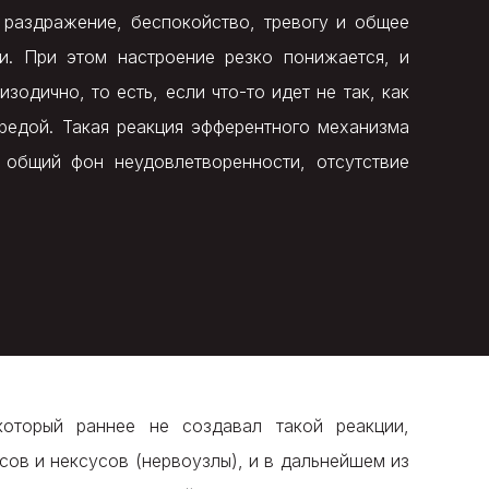
 раздражение, беспокойство, тревогу и общее
и. При этом настроение резко понижается, и
одично, то есть, если что-то идет не так, как
редой. Такая реакция эфферентного механизма
 общий фон неудовлетворенности, отсутствие
который раннее не создавал такой реакции,
сов и нексусов (нервоузлы), и в дальнейшем из