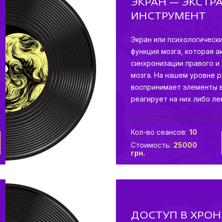
ЭКРАН — ЭКСТ
ИНСТРУМЕНТ
Экран или психологическ
функция мозга, которая а
синхронизации правого и
мозга. На нашем уровне 
воспринимает элементы 
реагирует на них либо л
полушарием мозга.
Кол-во сеансов:
10
Стоимость:
25000
грн.
ДОСТУП В ХРО