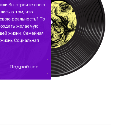
 или Вы строите свою
лись о том, что
свою реальность? То
 создать желаемую
шей жизни: Семейная
 жизнь Социальная
Подробнее