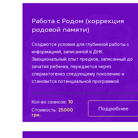
Работа с Родом (коррекция
родовой памяти)
Создаются условия для глубинной работы с
информацией, записанной в ДНК.
Эмоциональный опыт предков, записанный до
зачатия ребенка, передается через
сперматогенез следующему поколению и
становится потенциальной программой
проявления в текущей жизни. Если учитывать
только лишь 7 поколений до нас – родители, их
Кол-во сеансов:
10
родители, их родители и т.д. – то это уже
Подробнее
Стоимость:
25000
эмоционально заряженный опыт 256-и человек!
грн.
Все эти программы готовы активироваться в
любую минуту и внести коррективы в Вашу
жизнь.