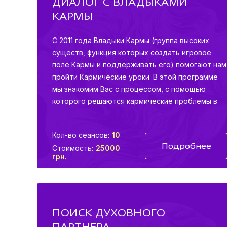
ДИАЛОГ С ВЛАДЫКАМИ
КАРМЫ
С 2011 года Владыки Кармы (группа высоких
существ, функция которых создать игровое
поле Кармы и поддерживать его) помогают нам
пройти Кармические уроки. В этой программе
мы знакомим Вас с процессом, с помощью
которого решаются кармические проблемы в
четырех сферах жизни: отношения, здоровье,
деньги и повторяющиеся ситуации.
Кол-во сеансов:
10
Подробнее
Стоимость:
25000
грн.
ПОИСК ДУХОВНОГО
ПАРТНЕРА