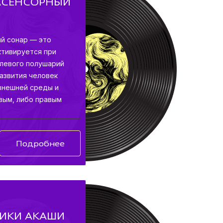
РАСЕНСОРНЫЙ
ий сонар — это
ктивируется при
 левого полушарий
развития человек
внешней среды и
евым, либо правым
Подробнее
НИКИ АКАШИ