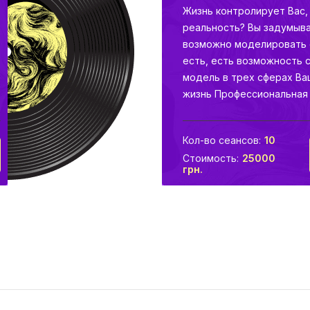
Жизнь контролирует Вас,
реальность? Вы задумыва
возможно моделировать 
есть, есть возможность
модель в трех сферах Ва
жизнь Профессиональная
жизнь
Кол-во сеансов:
10
Стоимость:
25000
грн.