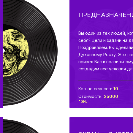
ПРЕДНАЗНАЧЕН
Вы один из тех людей, ко
себя? Цели и задачи на 
Поздравляем. Вы сделали
Духовному Росту. Этот в
привел Вас к правильному
создадим все условия дл
нашли что подсознательн
Кол-во сеансов:
10
Стоимость:
25000
грн.