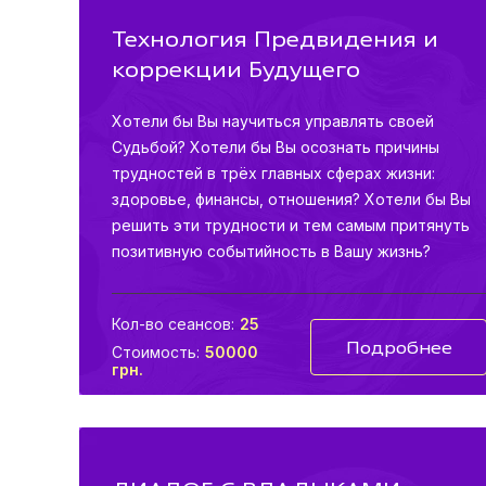
Технология Предвидения и
коррекции Будущего
Хотели бы Вы научиться управлять своей
Судьбой? Хотели бы Вы осознать причины
трудностей в трёх главных сферах жизни:
здоровье, финансы, отношения? Хотели бы Вы
решить эти трудности и тем самым притянуть
позитивную событийность в Вашу жизнь?
Хотели бы Вы освоить магию Предвидения, и
иметь возможность изменять события
Кол-во сеансов:
25
будущего? Программа также даст Вам
Подробнее
Стоимость:
50000
возможность уловить счастье в настоящем
грн.
моменте жизни и увидеть в нем начало
воплощения своих заветных желаний.