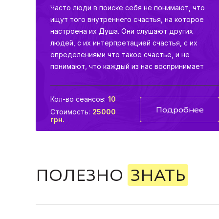
Часто люди в поиске себя не понимают, что
ищут того внутреннего счастья, на которое
настроена их Душа. Они слушают других
людей, с их интерпретацией счастья, с их
определениями что такое счастье, и не
понимают, что каждый из нас воспринимает
Мир по-своему, на основе его опыта, а
конкретнее того опыта, который накопился на
Кол-во сеансов:
10
протяжение тысячелетий как совокупность
Подробнее
Стоимость:
25000
опыта предков и опыта Души.
грн.
ПОЛЕЗНО
ЗНАТЬ