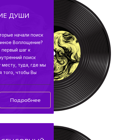
ИЕ ДУШИ
торые начали поиск
данное Воплощение?
 первый шаг к
нутренний поиск
 месту, туда, где мы
я того, чтобы Вы
о ищете.
Подробнее